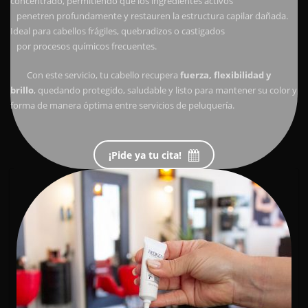
concentrado, permitiendo que los ingredientes activos
penetren profundamente y restauren la estructura capilar dañada.
Ideal para cabellos frágiles, quebradizos o castigados
por procesos químicos frecuentes.
Con este servicio, tu cabello recupera
fuerza, flexibilidad y
brillo
, quedando protegido, saludable y listo para mantener su color y
forma de manera óptima entre servicios de peluquería.
¡Pide ya tu cita!