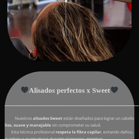
Alisados perfectos x Sweet
____________________________________
Nuestros
alisados Sweet
están diseñados para lograr un cabello
liso, suave y manejable
sin comprometer su salud.
Esta técnica profesional
respeta la fibra capilar
, evitando daños,
quiebres o quemaduras durante el proceso, mientras