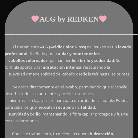
ACG by REDKEN
____________________________________
El tratamiento
ACG (Acidic Color Gloss)
de
Redken
es un
lavado
profesional
diseñado para
cuidar y mantener los
cabellos coloreados
que han perdido
brillo y sedosidad
. Su
fórmula aporta una
hidratación intensa
, restaurando la
suavidad y manejabilidad del cabello desde la raíz hasta las puntas.
Se aplica directamente en el lavabo, permitiendo que el cabello
absorba todos los nutrientes y aceites esenciales
mientras se relaja y se prepara para un acabado saludable. Es ideal
para cabellos que necesitan
recuperar vitalidad,
suavidad y brillo
, manteniendo la fibra capilar protegida y fuerte
entre coloraciones.
Con este tratamiento, tu melena recupera
hidratación,