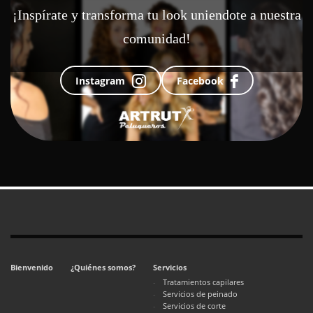
¡Inspírate y transforma tu look uniendote a nuestra
comunidad!
Instagram
Facebook
Bienvenido
¿Quiénes somos?
Servicios
Tratamientos capilares
Servicios de peinado
Servicios de corte