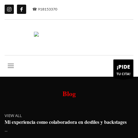
☎ 918153370
¡PIDE
TU CITA!
Blog
VIEW ALL
Mi experiencia como colaboradora en desfiles y backstages
...